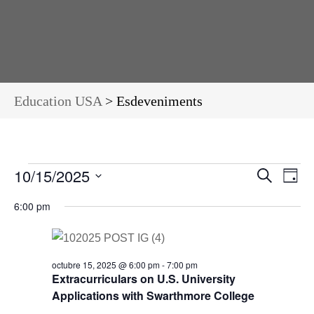
Education USA
>
Esdeveniments
10/15/2025
Navega
Na
Cerca
Dia
de
visual
Selecciona
6:00 pm
vis
i
una
Es
cerca
data.
d'Esde
octubre 15, 2025 @ 6:00 pm
-
7:00 pm
Extracurriculars on U.S. University
Applications with Swarthmore College