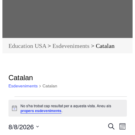
Education USA
>
Esdeveniments
>
Catalan
Catalan
Esdeveniments
Catalan
No s'ha trobat cap resultat per a aquesta vista. Aneu als
Avís
propers esdeveniments
.
8/8/2026
Navegac
Nave
Cerca
Mes
visual
de