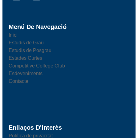
Menú De Navegació
Inici
Estudis de Grau
Estudis de Posgrau
Estades Curtes
Competitive College Club
Esdeveniments
Contacte
Enllaços D'interès
Política de privacitat