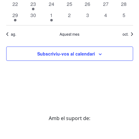
0
1
0
0
0
0
0
22
23
24
25
26
27
28
esdeveniments
esdeveniment
esdeveniments
esdeveniments
esdeveniments
esdeveniments
esdeven
1
0
1
0
0
0
0
29
30
1
2
3
4
5
esdeveniment
esdeveniments
esdeveniment
esdeveniments
esdeveniments
esdeveniments
esdeve
ag.
Aquest mes
oct.
Subscriviu-vos al calendari
Amb el suport de: