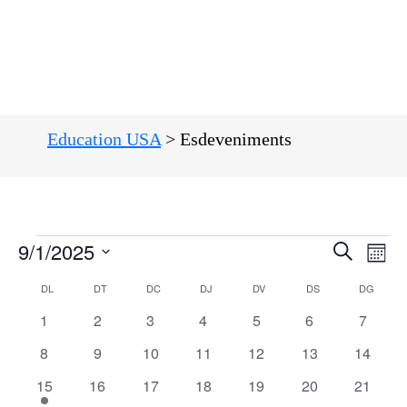
Education USA
>
Esdeveniments
Navega
Na
9/1/2025
Cerca
Mes
de
visual
Selecciona
Calendari
DL
DT
DC
DJ
DV
DS
DG
vis
una
i
de
0
0
0
0
0
0
0
data.
1
2
3
4
5
6
7
Es
cerca
esdeveniments
esdeveniments
esdeveniments
esdeveniments
esdeveniments
esdeveniments
esdeve
Esdeveniments
0
0
0
0
0
0
0
8
9
10
11
12
13
14
d'Esde
esdeveniments
esdeveniments
esdeveniments
esdeveniments
esdeveniments
esdeveniments
esdeven
1
0
0
0
0
0
0
15
16
17
18
19
20
21
esdeveniment
esdeveniments
esdeveniments
esdeveniments
esdeveniments
esdeveniments
esdeven