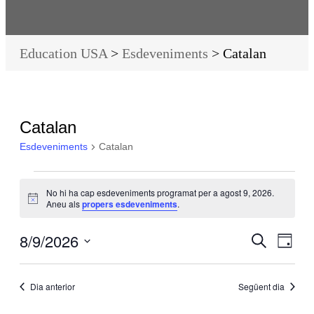
Education USA
>
Esdeveniments
>
Catalan
Catalan
Esdeveniments
Catalan
No hi ha cap esdeveniments programat per a agost 9, 2026.
Avís
Aneu als
propers esdeveniments
.
8/9/2026
Navegac
Nave
Cerca
Dia
visual
de
Selecciona
i
visua
una
Dia anterior
Següent dia
cerca
Esde
data.