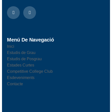
Menú De Navegació
Inici
Estudis de Grau
Estudis de Posgrau
Estades Curtes
Competitive College Club
Esdeveniments
Contacte